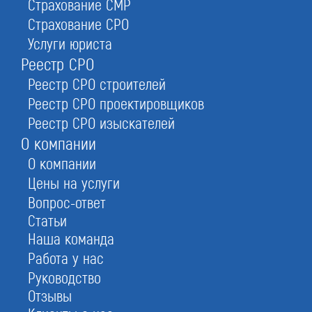
Страхование СМР
Страхование СРО
Услуги юриста
Реестр СРО
Реестр СРО строителей
Если вы планируете участвовать в ремонте
объектов культурного наследия, вам надо
Реестр СРО проектировщиков
получить лицензию Минкультуры. Даже, если вы
Реестр СРО изыскателей
не собираетесь заниматься реставрацией, а
О компании
ремонт включает общестроительные работы:
О компании
восстановление покрытий, фасадов, проводки,
Цены на услуги
установление современного оборудования — вы
не сможете делать ремонт без разрешения, если
Вопрос-ответ
дом признан памятником архитектуры.
Статьи
Наша команда
Работа у нас
Руководство
Отзывы