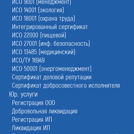
ИСО 9001 (менеджмент)
ИСО 14001 (экология)
ИСО 18001 (охрана труда)
1.
Гарантия по договору
или возврат средств
Интегрированный сертификат
ИСО 22000 (пищевой)
3.
Подготовим
ИСО 27001 (инф. безопасность)
пакет документов
ИСО 13485 (медицинский)
2.
Поможем
ИСО/ТУ 16949
пройти аттестацию
ИСО 50001 (энергоменеджмент)
Сертификат деловой репутации
4.
Предоставим
персонал
Сертификат добросовестного исполнителя
Юр. услуги
Регистрация ООО
Добровольная ликвидация
С этой услугой часто заказывают:
Лицензии МЧС
Регистрация ИП
Ликвидация ИП
Аренда оборудования МЧС