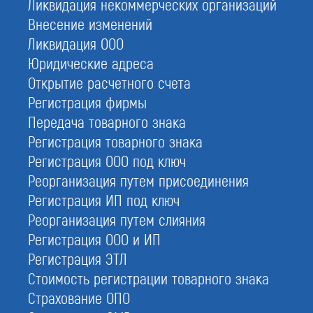
Ликвидация некоммерческих организаций
Пожарное СРО
Внесение изменений
Ликвидация ООО
Юридические адреса
Открытие расчетного счета
Кому надо получать лицензию
Регистрация фирмы
Минкульта
Передача товарного знака
Регистрация товарного знака
Регистрация ООО под ключ
Реорганизация путем присоединения
Регистрация ИП под ключ
Реорганизация путем слияния
Регистрация ООО и ИП
Регистрация ЭТЛ
Стоимость регистрации товарного знака
Страхование ОПО