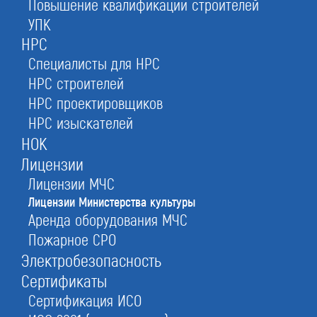
Повышение квалификации строителей
Ставрополе на ремонт объектов
УПК
культурного значения
НРС
Специалисты для НРС
Заказать оформление лицензии Минкульта:
НРС строителей
сроки, стоимость, документы
НРС проектировщиков
НРС изыскателей
НОК
от 320 000 руб.
335 000 руб.
Лицензии
в день обращения
Лицензии МЧС
Лицензии Министерства культуры
Аренда оборудования МЧС
Оставьте заявку прямо сейчас
Пожарное СРО
Электробезопасность
Сертификаты
Получить лицензию
Сертификация ИСО
При отправке данной формы вы соглашаетесь с
политикой о предоставлении
персональных данных.