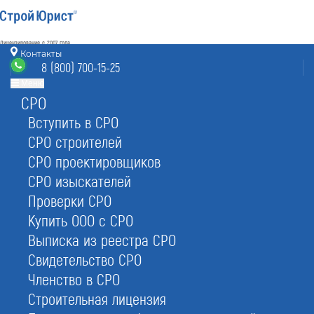
Лицензирование с 2007 года
4.93
Контакты
Наш рейтинг
8 (800) 700-15-25
из
80
отзывов
Меню
СРО
Ставрополь
режим работы
licenzii@stavropol.stroyurist.ru
Вступить в СРО
без выходных 7:00-20:00
СРО строителей
8 (800) 700-15-25
СРО проектировщиков
Ставрополь, БЦ «45 Параллель»,
ул. 50 лет ВЛКСМ 109
СРО изыскателей
Проверки СРО
Главная
Услуги
Лицензии
Лицензии Министерства культуры
Купить ООО с СРО
Выписка из реестра СРО
Свидетельство СРО
Членство в СРО
Строительная лицензия
Лицензия Минкультуры в