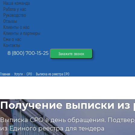
Наша команда
Работа у нас
Руководство
Отзывы
Клиенты о нас
Клиенты и партнеры
Сми о нас
Контакты
8 (800) 700-15-25
Закажите звонок
Главная
Услуги
СРО
Выписка из реестра СРО
Получение выписки из 
Выписка СРО в день обращения. Подтвер
из Единого реестра для тендера