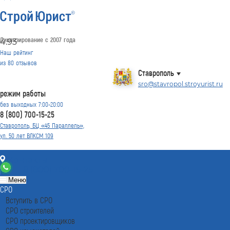
Лицензирование с 2007 года
4.93
Наш рейтинг
из
80
отзывов
Ставрополь
sro@stavropol.stroyurist.ru
режим работы
без выходных 7:00-20:00
8 (800) 700-15-25
Ставрополь, БЦ «45 Параллель»,
ул. 50 лет ВЛКСМ 109
Контакты
8 (800) 700-15-25
Меню
СРО
Вступить в СРО
СРО строителей
СРО проектировщиков