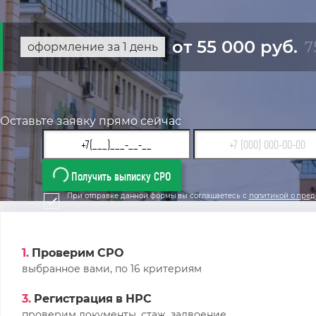
от 55 000 руб.
7
оформление за 1 день
Оставьте заявку прямо сейчас
Получить выписку СРО
При отправке данной формы вы соглашаетесь с
политикой о пред
1.
Проверим СРО
выбранное вами, по 16 критериям
3.
Регистрация в НРС
проверим документы, стаж, задвоение