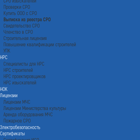
СРО изыскателей
Проверки СРО
Купить ООО с СРО
Выписка из реестра СРО
Свидетельство СРО
Членство в СРО
Строительная лицензия
Повышение квалификации строителей
УПК
НРС
Специалисты для НРС
НРС строителей
НРС проектировщиков
НРС изыскателей
НОК
Лицензии
Лицензии МЧС
Лицензии Министерства культуры
Аренда оборудования МЧС
Пожарное СРО
Электробезопасность
Сертификаты
Сертификация ИСО