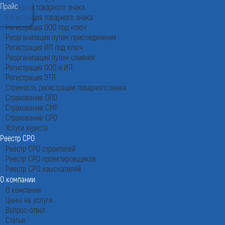
Прайс
Передача товарного знака
Регистрация товарного знака
Регистрация ООО под ключ
Реорганизация путем присоединения
Регистрация ИП под ключ
Реорганизация путем слияния
Регистрация ООО и ИП
Регистрация ЭТЛ
Стоимость регистрации товарного знака
Страхование ОПО
Страхование СМР
Страхование СРО
Услуги юриста
Реестр СРО
Реестр СРО строителей
Реестр СРО проектировщиков
Реестр СРО изыскателей
О компании
О компании
Цены на услуги
Вопрос-ответ
Статьи