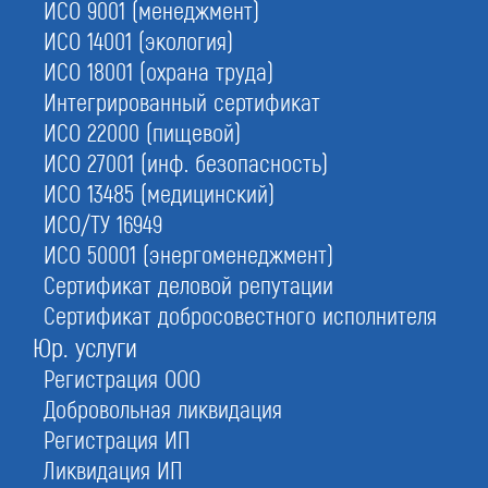
ИСО 9001 (менеджмент)
ИСО 14001 (экология)
4.
Сэкономим
на госпошлине
ИСО 18001 (охрана труда)
Интегрированный сертификат
ИСО 22000 (пищевой)
ИСО 27001 (инф. безопасность)
С этой услугой часто заказывают:
Регистрация ООО
ИСО 13485 (медицинский)
ИСО/ТУ 16949
Внесение изменений
ИСО 50001 (энергоменеджмент)
Юридические адреса
Сертификат деловой репутации
Открытие расчетного счета
Сертификат добросовестного исполнителя
Юр. услуги
Регистрация ООО
Добровольная ликвидация
Регистрация ИП
Ликвидация ИП