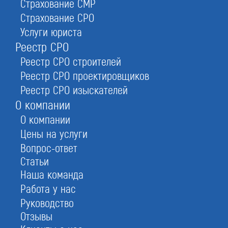
Страхование СМР
сбор документов. Мы решим бюрократические
вопросы, необходимые для старта бизнеса.
Страхование СРО
Услуги юриста
Реестр СРО
Реестр СРО строителей
Реестр СРО проектировщиков
Реестр СРО изыскателей
Регистрация ООО
О компании
О компании
Общество с ограниченной ответственностью — это
Цены на услуги
юридическое лицо, принадлежащее к виду
Вопрос-ответ
хозяйственных обществ. Положение о нём
Статьи
изложено в
Статье 87 ГК РФ
.
Наша команда
Мы расскажем, как зарегистрировать ООО под ключ
Работа у нас
с подходящей для вашего бизнеса системой
Руководство
налогообложения.
Отзывы
Общая система налогообложения (ОСНО).