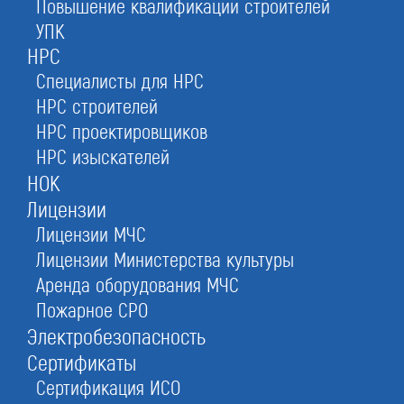
Повышение квалификации строителей
в Ставрополе
УПК
НРС
Специалисты для НРС
Оставьте заявку прямо сейчас
НРС строителей
НРС проектировщиков
НРС изыскателей
Бесплатная консультация
НОК
При отправке данной формы вы соглашаетесь с
политикой о предоставлении
персональных данных.
Лицензии
Лицензии МЧС
Лицензии Министерства культуры
1.
Оперативно
за 3 дня
Аренда оборудования МЧС
Пожарное СРО
3.
Счет в банке
Электробезопасность
ускорим открытие
Сертификаты
2.
Юр. адрес
Сертификация ИСО
поможем найти