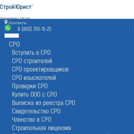
Лицензирование с 2007 года
4.93
Контакты
Наш рейтинг
8 (800) 700-15-25
из
80
отзывов
Меню
СРО
Ставрополь
режим работы
info@stavropol.stroyurist.ru
Вступить в СРО
без выходных 7:00-20:00
СРО строителей
8 (800) 700-15-25
СРО проектировщиков
Ставрополь, БЦ «45 Параллель»,
ул. 50 лет ВЛКСМ 109
СРО изыскателей
Проверки СРО
Главная
Услуги
Юр. услуги
Регистрация ООО под ключ
Купить ООО с СРО
Выписка из реестра СРО
Свидетельство СРО
Членство в СРО
Строительная лицензия
Регистрация ООО под ключ