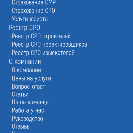
Регистрация нового ООО в 2026 году
Страхование СМР
Страхование СРО
Первый шаг в бизнесе – регистрация. Как
Услуги юриста
правило, предприниматели оформляют ИП или
ООО (общество с ограниченной
Реестр СРО
ответственностью).
Реестр СРО строителей
«СтройЮрист» готов предложить услуги
Реестр СРО проектировщиков
регистрации ООО под ключ. Наши специалисты
Реестр СРО изыскателей
помогут разобраться с юридическими
О компании
тонкостями, определиться с видом
деятельности, подбором наименования,
О компании
выбором системы налогообложения и
Цены на услуги
зарегистрировать ООО.
Вопрос-ответ
Статьи
Наша команда
Работа у нас
Руководство
Стоимость регистрации ООО
Отзывы