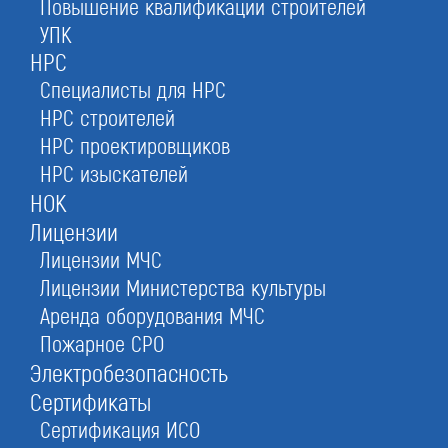
Повышение квалификации строителей
помощь в оформлении
УПК
документов
НРС
Специалисты для НРС
НРС строителей
Оставьте заявку прямо сейчас
НРС проектировщиков
НРС изыскателей
НОК
Регистрация ООО
Лицензии
При отправке данной формы вы соглашаетесь с
политикой о предоставлении
персональных данных.
Лицензии МЧС
Лицензии Министерства культуры
Аренда оборудования МЧС
1.
Откроем фирму за 3 дня
сэкономим на госпошлине 4 000 ₽, откроем счет в
Пожарное СРО
надежном банке
Электробезопасность
Сертификаты
3.
Оформим полный пакет документов
окажем юридическую и бухгалтерскую
Сертификация ИСО
консультацию