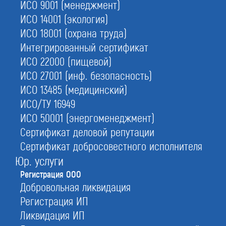
ИСО 9001 (менеджмент)
ИСО 14001 (экология)
2.
Подберем юр. адрес и ОКВЭДы
а также изготовим печать и составим Устав
ИСО 18001 (охрана труда)
Интегрированный сертификат
4.
Дистанционная регистрация и онлайн-
ИСО 22000 (пищевой)
оплата
ИСО 27001 (инф. безопасность)
с нами Вы можете зарегистрировать фирму не
выходя из дома или офиса
ИСО 13485 (медицинский)
ИСО/ТУ 16949
ИСО 50001 (энергоменеджмент)
Сертификат деловой репутации
С этой услугой часто заказывают:
Регистрация ИП
Сертификат добросовестного исполнителя
Юр. услуги
Внесение изменений
Регистрация ООО
Юридические адреса
Добровольная ликвидация
Регистрация ЭТЛ
Регистрация ИП
Ликвидация ИП
Открытие расчетного счета