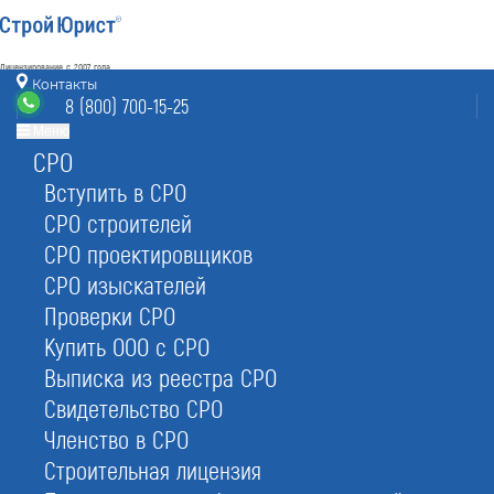
Лицензирование с 2007 года
4.93
Контакты
Наш рейтинг
8 (800) 700-15-25
из
80
отзывов
Меню
СРО
Ставрополь
режим работы
info@stavropol.stroyurist.ru
Вступить в СРО
без выходных 7:00-20:00
СРО строителей
8 (800) 700-15-25
СРО проектировщиков
Ставрополь, БЦ «45 Параллель»,
ул. 50 лет ВЛКСМ 109
СРО изыскателей
Проверки СРО
Главная
Услуги
Юр. услуги
Регистрация ООО
Купить ООО с СРО
Выписка из реестра СРО
Свидетельство СРО
Членство в СРО
Строительная лицензия
Регистрация ООО в Ставрополе: